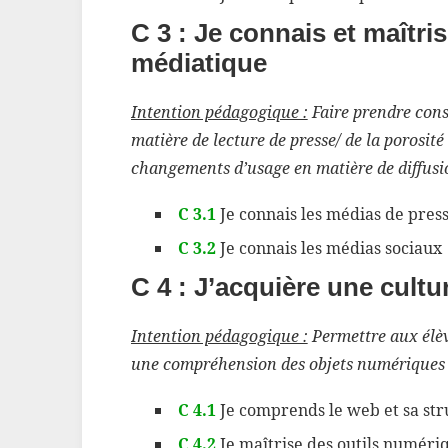
C 3 : Je connais et maît
médiatique
Intention pédagogique :
Faire prendre cons
matière de lecture de presse/ de la porosit
changements d’usage en matière de diffusio
C 3.1
Je connais les médias de pres
C 3.2
Je connais les médias sociaux
C 4 : J’acquière une cult
Intention pédagogique :
Permettre aux élèv
une compréhension des objets numériques
C 4.1
Je comprends le web et sa str
C 4.2
Je maîtrise des outils numéri